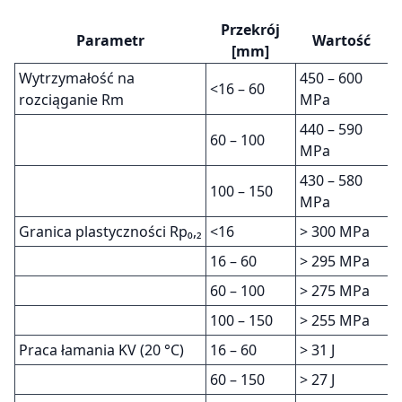
Przekrój
Parametr
Wartość
[mm]
Wytrzymałość na
450 – 600
<16 – 60
rozciąganie Rm
MPa
440 – 590
60 – 100
MPa
430 – 580
100 – 150
MPa
Granica plastyczności Rp₀,₂
<16
> 300 MPa
16 – 60
> 295 MPa
60 – 100
> 275 MPa
100 – 150
> 255 MPa
Praca łamania KV (20 °C)
16 – 60
> 31 J
60 – 150
> 27 J