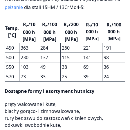
pełzanie
dla stali 15HM / 13CrMo4-5:
R
/10
R
/100
R
/200
R₁/10
R₁/100
z
z
z
Temp.
000 h
000 h
000 h
000 h
000 h
[°C]
[MPa]
[MPa]
[MPa]
[MPa]
[MPa]
450
363
284
260
221
191
500
230
137
115
141
98
550
103
49
38
69
36
570
73
33
25
39
24
Dostępne formy i asortyment hutniczy
pręty walcowane i kute,
blachy gorąco- i zimnowalcowane,
rury bez szwu do zastosowań ciśnieniowych,
odkuwki swobodnie kute,