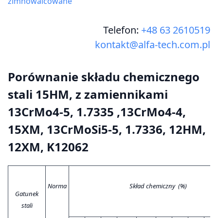
zimnowalcowane
Telefon:
+48 63 2610519
kontakt@alfa-tech.com.pl
Porównanie składu chemicznego
stali 15HM, z zamiennikami
13CrMo4-5, 1.7335 ,13CrMo4-4,
15XM, 13CrMoSi5-5, 1.7336, 12HM,
12XM, K12062
Norma
Skład chemiczny (%)
Gatunek
stali