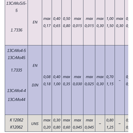
13CrMoSi5-
5
max
0,40
0,50
max
max
max
1,00
max
0,45
EN
0,17
0,65
0,80
0,015
0,015
0,30
1,50
0,30
0,65
1.7336
13CrMo4-5
13CrMo45
EN
1.7335
0,08
0,40
max
max
max
max
0,70
0,40
–
0,18
1,00
0,35
0,030
0,025
0,30
1,15
0,60
DIN
13CrMo4-4
13CrMo44
K 12062
max
0,30
max
max
max
0,80
0,44
–
–
UNS
K12062
0,20
0,80
0,60
0,045
0,045
1,25
0,65