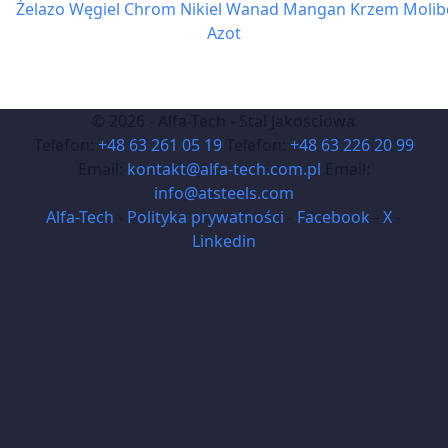
Żelazo
Węgiel
Chrom
Nikiel
Wanad
Mangan
Krzem
Molib
Azot
© 2026 - Alfa-Tech - Stal Jakościowa
Telefon:
+48 63 261 05 19
Telefon:
+48 63 226 20 99
Email:
kontakt@alfa-tech.com.pl
Email:
info@atsteels.com
Alfa-Tech
-
Polityka prywatności
-
Facebook
-
X
-
Linkedin