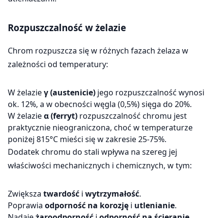
Rozpuszczalność w żelazie
Chrom rozpuszcza się w różnych fazach żelaza w
zależności od temperatury:
W żelazie
γ (austenicie)
jego rozpuszczalność wynosi
ok. 12%, a w obecności węgla (0,5%) sięga do 20%.
W żelazie
α (ferryt)
rozpuszczalność chromu jest
praktycznie nieograniczona, choć w temperaturze
poniżej 815°C mieści się w zakresie 25-75%.
Dodatek chromu do stali wpływa na szereg jej
właściwości mechanicznych i chemicznych, w tym:
Zwiększa
twardość
i
wytrzymałość
.
Poprawia
odporność na korozję
i
utlenianie
.
Nadaje
żaroodporność
i
odporność na ścieranie
.