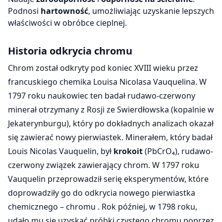
Podnosi
hartowność
, umożliwiając uzyskanie lepszych
właściwości w obróbce cieplnej.
Historia odkrycia chromu
Chrom został odkryty pod koniec XVIII wieku przez
francuskiego chemika Louisa Nicolasa Vauquelina. W
1797 roku naukowiec ten badał rudawo-czerwony
minerał otrzymany z Rosji ze Swierdłowska (kopalnie w
Jekaterynburgu), który po dokładnych analizach okazał
się zawierać nowy pierwiastek. Minerałem, który badał
Louis Nicolas Vauquelin, był
krokoit
(PbCrO₄), rudawo-
czerwony związek zawierający chrom. W 1797 roku
Vauquelin przeprowadził serię eksperymentów, które
doprowadziły go do odkrycia nowego pierwiastka
chemicznego – chromu . Rok później, w 1798 roku,
udało mu się uzyskać próbki czystego chromu poprzez