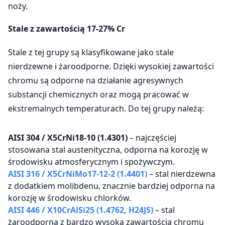
noży.
Stale z zawartością 17-27% Cr
Stale z tej grupy są klasyfikowane jako stale
nierdzewne i żaroodporne. Dzięki wysokiej zawartości
chromu są odporne na działanie agresywnych
substancji chemicznych oraz mogą pracować w
ekstremalnych temperaturach. Do tej grupy należą:
AISI 304 / X5CrNi18-10 (1.4301)
– najczęściej
stosowana stal austenityczna, odporna na korozję w
środowisku atmosferycznym i spożywczym.
AISI 316 / X5CrNiMo17-12-2 (1.4401)
– stal nierdzewna
z dodatkiem molibdenu, znacznie bardziej odporna na
korozję w środowisku chlorków.
AISI 446 / X10CrAlSi25 (1.4762, H24JS)
– stal
żaroodporna z bardzo wysoką zawartością chromu