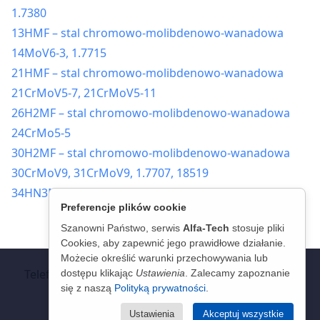
1.7380
13HMF – stal chromowo-molibdenowo-wanadowa
14MoV6-3, 1.7715
21HMF – stal chromowo-molibdenowo-wanadowa
21CrMoV5-7, 21CrMoV5-11
26H2MF – stal chromowo-molibdenowo-wanadowa
24CrMo5-5
30H2MF – stal chromowo-molibdenowo-wanadowa
30CrMoV9, 31CrMoV9, 1.7707, 18519
34HN3M – stal chromowo-niklowo-molibdenowa
Preferencje plików cookie
Szanowni Państwo, serwis
Alfa-Tech
stosuje pliki
Cookies, aby zapewnić jego prawidłowe działanie.
© 2026 - Alfa-Tech - Stal Jakościowa
Możecie określić warunki przechowywania lub
Telefon:
+48 63 261 05 19
Telefon:
+48 63 226 20 99
dostępu klikając
Ustawienia
. Zalecamy zapoznanie
się z naszą
Polityką prywatności
.
Email:
kontakt@alfa-tech.com.pl
Email:
info@atsteels.com
Ustawienia
Akceptuj wszystkie