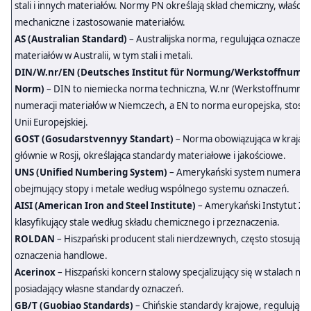
stali i innych materiałów. Normy PN określają skład chemiczny, właściw
mechaniczne i zastosowanie materiałów.
AS (Australian Standard)
– Australijska norma, regulująca oznaczeni
materiałów w Australii, w tym stali i metali.
DIN/W.nr/EN (Deutsches Institut für Normung/Werkstoffnum
Norm)
– DIN to niemiecka norma techniczna, W.nr (Werkstoffnummer
numeracji materiałów w Niemczech, a EN to norma europejska, stosow
Unii Europejskiej.
GOST (Gosudarstvennyy Standart)
– Norma obowiązująca w krajach
głównie w Rosji, określająca standardy materiałowe i jakościowe.
UNS (Unified Numbering System)
– Amerykański system numeracji 
obejmujący stopy i metale według wspólnego systemu oznaczeń.
AISI (American Iron and Steel Institute)
– Amerykański Instytut Żelaz
klasyfikujący stale według składu chemicznego i przeznaczenia.
ROLDAN
– Hiszpański producent stali nierdzewnych, często stosujący
oznaczenia handlowe.
Acerinox
– Hiszpański koncern stalowy specjalizujący się w stalach ni
posiadający własne standardy oznaczeń.
GB/T (Guobiao Standards)
– Chińskie standardy krajowe, regulujące 