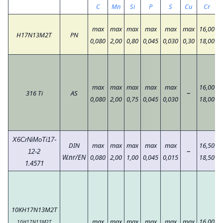
C
Mn
Si
P
S
Cu
Cr
max
max
max
max
max
max
16,00
1
H17N13M2T
PN
0,080
2,00
0,80
0,045
0,030
0,30
18,00
1
max
max
max
max
max
16,00
1
–
316 Ti
AS
0,080
2,00
0,75
0,045
0,030
18,00
1
X6CrNiMoTi17-
DIN
max
max
max
max
max
16,50
1
–
12-2
W.nr/EN
0,080
2,00
1,00
0,045
0,015
18,50
1
1.4571
10KH17N13M2T
max
max
max
max
max
max
16,00
1
10H17N13M2T