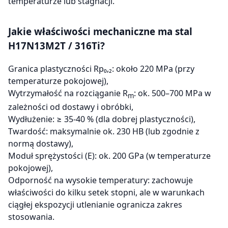
temperaturze lub stagnacji.
Jakie właściwości mechaniczne ma stal
H17N13M2T / 316Ti?
Granica plastyczności Rp₀,₂: około 220 MPa (przy
temperaturze pokojowej),
Wytrzymałość na rozciąganie R
: ok. 500–700 MPa w
m
zależności od dostawy i obróbki,
Wydłużenie: ≥ 35-40 % (dla dobrej plastyczności),
Twardość: maksymalnie ok. 230 HB (lub zgodnie z
normą dostawy),
Moduł sprężystości (E): ok. 200 GPa (w temperaturze
pokojowej),
Odporność na wysokie temperatury: zachowuje
właściwości do kilku setek stopni, ale w warunkach
ciągłej ekspozycji utlenianie ogranicza zakres
stosowania.