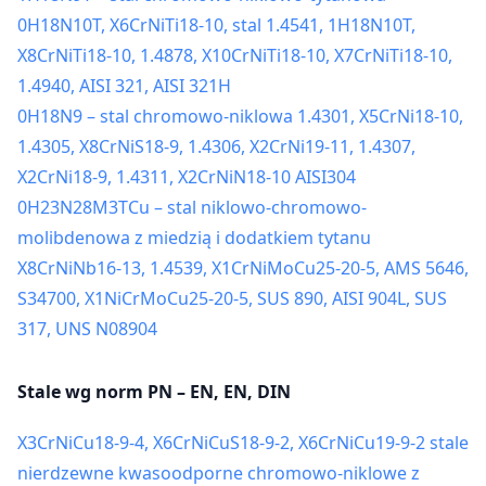
0H18N10T, X6CrNiTi18-10, stal 1.4541, 1H18N10T,
X8CrNiTi18-10, 1.4878, X10CrNiTi18-10, X7CrNiTi18-10,
1.4940, AISI 321, AISI 321H
0H18N9 – stal chromowo-niklowa 1.4301, X5CrNi18-10,
1.4305, X8CrNiS18-9, 1.4306, X2CrNi19-11, 1.4307,
X2CrNi18-9, 1.4311, X2CrNiN18-10 AISI304
0H23N28M3TCu – stal niklowo-chromowo-
molibdenowa z miedzią i dodatkiem tytanu
X8CrNiNb16-13, 1.4539, X1CrNiMoCu25-20-5, AMS 5646,
S34700, X1NiCrMoCu25-20-5, SUS 890, AISI 904L, SUS
317, UNS N08904
Stale wg norm PN – EN, EN, DIN
X3CrNiCu18-9-4, X6CrNiCuS18-9-2, X6CrNiCu19-9-2 stale
nierdzewne kwasoodporne chromowo-niklowe z