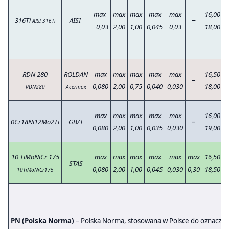
max
max
max
max
max
16,00
1
–
316Ti
AISI
AISI 316Ti
0,03
2,00
1,00
0,045
0,03
18,00
1
RDN 280
ROLDAN
max
max
max
max
max
16,50
1
–
0,080
2,00
0,75
0,040
0,030
18,00
1
RDN280
Acerinox
max
max
max
max
max
16,00
1
–
0Cr18Ni12Mo2Ti
GB/T
0,080
2,00
1,00
0,035
0,030
19,00
1
10 TiMoNiCr 175
max
max
max
max
max
max
16,50
1
STAS
0,080
2,00
1,00
0,045
0,030
0,30
18,50
1
10TiMoNiCr175
PN (Polska Norma)
– Polska Norma, stosowana w Polsce do oznacza