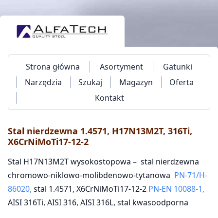
Strona główna
Asortyment
Gatunki
Narzędzia
Szukaj
Magazyn
Oferta
Kontakt
Stal nierdzewna 1.4571, H17N13M2T, 316Ti,
X6CrNiMoTi17-12-2
Stal H17N13M2T wysokostopowa – stal nierdzewna
chromowo-niklowo-molibdenowo-tytanowa
PN-71/H-
86020,
stal 1.4571, X6CrNiMoTi17-12-2
PN-EN 10088-1,
AISI 316Ti, AISI 316, AISI 316L, stal kwasoodporna