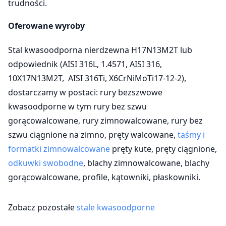
trudności.
Oferowane wyroby
Stal kwasoodporna nierdzewna H17N13M2T lub
odpowiednik (AISI 316L, 1.4571, AISI 316,
10X17N13M2T, AISI 316Ti, X6CrNiMoTi17-12-2),
dostarczamy w postaci: rury bezszwowe
kwasoodporne w tym rury bez szwu
gorącowalcowane, rury zimnowalcowane, rury bez
szwu ciągnione na zimno, pręty walcowane,
taśmy i
formatki zimnowalcowane
pręty kute, pręty ciągnione,
odkuwki swobodne
, blachy zimnowalcowane, blachy
gorącowalcowane, profile, kątowniki, płaskowniki.
Zobacz pozostałe
stale kwasoodporne