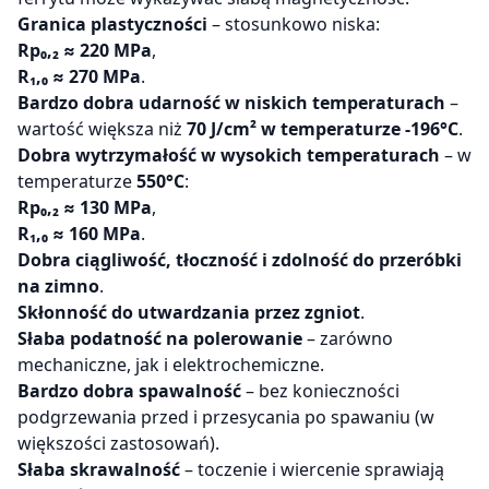
Granica plastyczności
– stosunkowo niska:
Rp₀,₂ ≈ 220 MPa
,
R₁,₀ ≈ 270 MPa
.
Bardzo dobra udarność w niskich temperaturach
–
wartość większa niż
70 J/cm² w temperaturze -196°C
.
Dobra wytrzymałość w wysokich temperaturach
– w
temperaturze
550°C
:
Rp₀,₂ ≈ 130 MPa
,
R₁,₀ ≈ 160 MPa
.
Dobra ciągliwość, tłoczność i zdolność do przeróbki
na zimno
.
Skłonność do utwardzania przez zgniot
.
Słaba podatność na polerowanie
– zarówno
mechaniczne, jak i elektrochemiczne.
Bardzo dobra spawalność
– bez konieczności
podgrzewania przed i przesycania po spawaniu (w
większości zastosowań).
Słaba skrawalność
– toczenie i wiercenie sprawiają