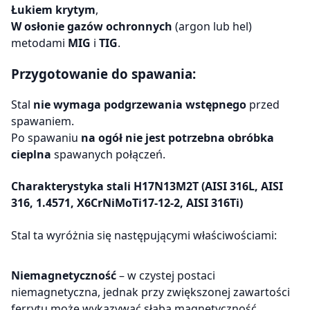
Łukiem krytym
,
W osłonie gazów ochronnych
(argon lub hel)
metodami
MIG
i
TIG
.
Przygotowanie do spawania:
Stal
nie wymaga podgrzewania wstępnego
przed
spawaniem.
Po spawaniu
na ogół nie jest potrzebna obróbka
cieplna
spawanych połączeń.
Charakterystyka stali H17N13M2T (AISI 316L, AISI
316, 1.4571, X6CrNiMoTi17-12-2, AISI 316Ti)
Stal ta wyróżnia się następującymi właściwościami:
Niemagnetyczność
– w czystej postaci
niemagnetyczna, jednak przy zwiększonej zawartości
ferrytu może wykazywać słabą magnetyczność.