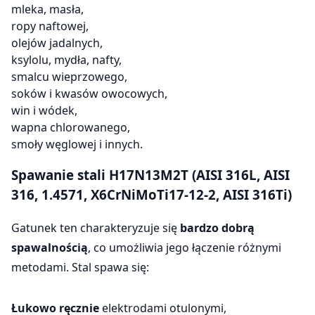
mleka, masła,
ropy naftowej,
olejów jadalnych,
ksylolu, mydła, nafty,
smalcu wieprzowego,
soków i kwasów owocowych,
win i wódek,
wapna chlorowanego,
smoły węglowej i innych.
Spawanie stali H17N13M2T (AISI 316L, AISI
316, 1.4571, X6CrNiMoTi17-12-2, AISI 316Ti)
Gatunek ten charakteryzuje się
bardzo dobrą
spawalnością
, co umożliwia jego łączenie różnymi
metodami. Stal spawa się:
Łukowo ręcznie
elektrodami otulonymi,