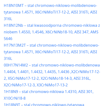
H18N10MT – stal chromowo-niklowo-molibdenowo-
tytanowa 1.4571, X6CrNiMoTi17-12-2, AISI 316Ti, AISI
316L
H18N12Nb – stal kwasoodporna chromowo-niklowa z
niobem 1.4550, 1.4546, X6CrNiNb18-10, AISI 347, AMS
5646
H17N13M2T – stal chromowo-niklowo-molibdenowo-
tytanowa 1.4571, X6CrNiMoTi17-12-2, AISI 316Ti, AISI
316L
00H17N14M2 – stal chromowo-niklowo-molibdenowa
1.4404, 1.4401, 1.4432, 1.4435, 1.4436 ,X2CrNiMo17-12-
2, X5CrNiMo17-12-2, X2CrNiMo18-14-3, AISI 316L,
X2CrNiMo17-12-3, X3CrNiMo17-13-2
1H18N9 – stal chromowo-niklowa 1.4310, AISI 301,
X10CrNi18-8
1H18N9T – stal chromowo-niklowo-tytanowa