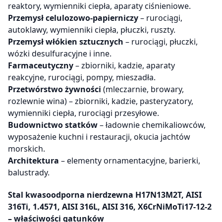
reaktory, wymienniki ciepła, aparaty ciśnieniowe.
Przemysł celulozowo-papierniczy
– rurociągi,
autoklawy, wymienniki ciepła, płuczki, ruszty.
Przemysł włókien sztucznych
– rurociągi, płuczki,
wózki desulfuracyjne i inne.
Farmaceutyczny
– zbiorniki, kadzie, aparaty
reakcyjne, rurociągi, pompy, mieszadła.
Przetwórstwo żywności
(mleczarnie, browary,
rozlewnie wina) – zbiorniki, kadzie, pasteryzatory,
wymienniki ciepła, rurociągi przesyłowe.
Budownictwo statków
– ładownie chemikaliowców,
wyposażenie kuchni i restauracji, okucia jachtów
morskich.
Architektura
– elementy ornamentacyjne, barierki,
balustrady.
Stal kwasoodporna nierdzewna
H17N13M2T, AISI
316Ti, 1.4571, AISI 316L, AISI 316, X6CrNiMoTi17-12-2
– właściwości gatunków