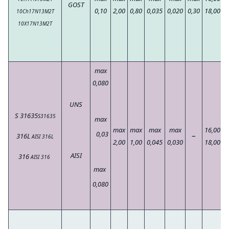
GOST
0,10
2,00
0,80
0,035
0,020
0,30
18,00
1
10Ch17N13M2T
10X17N13M2T
max
0,080
UNS
S 31635
S31635
max
max
max
max
max
16,00
1
0,03
–
316L
AISI 316L
2,00
1,00
0,045
0,030
18,00
1
AISI
316
AISI 316
max
0,080