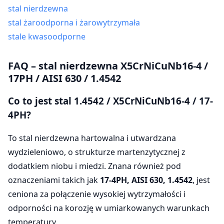
stal nierdzewna
stal żaroodporna i żarowytrzymała
stale kwasoodporne
FAQ – stal nierdzewna X5CrNiCuNb16-4 /
17PH / AISI 630 / 1.4542
Co to jest stal
1.4542 /
X5CrNiCuNb16-4 / 17-
4PH?
To stal nierdzewna hartowalna i utwardzana
wydzieleniowo, o strukturze martenzytycznej z
dodatkiem niobu i miedzi. Znana również pod
oznaczeniami takich jak
17-4PH, AISI 630, 1.4542
, jest
ceniona za połączenie wysokiej wytrzymałości i
odporności na korozję w umiarkowanych warunkach
temperatury.