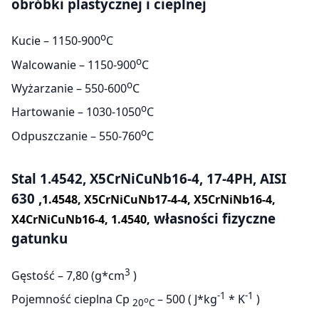
obróbki plastycznej i cieplnej
o
Kucie – 1150-900
C
o
Walcowanie – 1150-900
C
o
Wyżarzanie – 550-600
C
o
Hartowanie – 1030-1050
C
o
Odpuszczanie – 550-760
C
Stal 1.4542, X5CrNiCuNb16-4, 17-4PH, AISI
630 ,
1.4548, X5CrNiCuNb17-4-4, X5CrNiNb16-4,
własności fizyczne
X4CrNiCuNb16-4, 1.4540,
gatunku
3
Gęstość – 7,80 (g*cm
)
-1
-1
Pojemność cieplna Cp
– 500 ( J*kg
* K
)
o
20
C