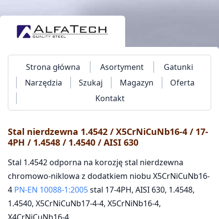
Strona główna
Asortyment
Gatunki
Narzędzia
Szukaj
Magazyn
Oferta
Kontakt
Stal nierdzewna 1.4542 / X5CrNiCuNb16-4 / 17-
4PH / 1.4548 / 1.4540 / AISI 630
Stal 1.4542 odporna na korozję stal nierdzewna
chromowo-niklowa z dodatkiem niobu X5CrNiCuNb16-
4
PN-EN 10088-1:2005
stal 17-4PH, AISI 630, 1.4548,
1.4540, X5CrNiCuNb17-4-4, X5CrNiNb16-4,
X4CrNiCuNb16-4