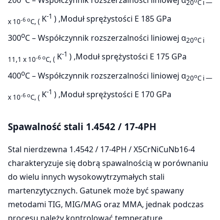
o
20
C
i —
-1
K
) ,Moduł sprężystości E 185 GPa
-6
o
x 10
C,
(
o
300
C – Współczynnik rozszerzalności liniowej
α
o
20
C
i
-1
K
) ,Moduł sprężystości E 175 GPa
-6
o
11,1 x 10
C,
(
o
400
C – Współczynnik rozszerzalności liniowej
α
o
20
C
i —
-1
K
) ,Moduł sprężystości E 170 GPa
-6
o
x 10
C,
(
Spawalność stali 1.4542 / 17-4PH
Stal nierdzewna 1.4542 / 17-4PH / X5CrNiCuNb16-4
charakteryzuje się dobrą spawalnością w porównaniu
do wielu innych wysokowytrzymałych stali
martenzytycznych. Gatunek może być spawany
metodami TIG, MIG/MAG oraz MMA, jednak podczas
procesu należy kontrolować temperaturę