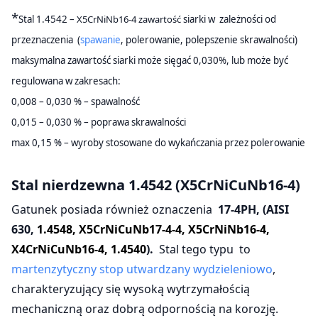
*
Stal 1.4542 –
X5CrNiNb16-4 zawartość
siarki w zależności od
przeznaczenia (
spawanie
, polerowanie, polepszenie skrawalności)
maksymalna zawartość siarki może sięgać 0,030%, lub może być
regulowana w zakresach:
0,008 – 0,030 % – spawalność
0,015 – 0,030 % – poprawa skrawalności
max 0,15 % – wyroby stosowane do wykańczania przez polerowanie
Stal nierdzewna
1.4542 (X5CrNiCuNb16-4)
Gatunek posiada również oznaczenia
17-4PH, (AISI
630,
1.4548, X5CrNiCuNb17-4-4, X5CrNiNb16-4,
X4CrNiCuNb16-4, 1.4540
).
Stal tego typu to
martenzytyczny stop utwardzany wydzieleniowo
,
charakteryzujący się wysoką wytrzymałością
mechaniczną oraz dobrą odpornością na korozję.