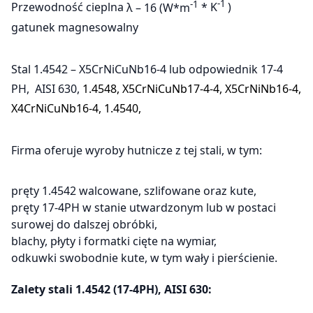
-1
-1
Przewodność cieplna
λ – 16 (W*m
* K
)
gatunek magnesowalny
Stal 1.4542 – X5CrNiCuNb16-4 lub odpowiednik 17-4
PH, AISI 630,
1.4548, X5CrNiCuNb17-4-4, X5CrNiNb16-4,
X4CrNiCuNb16-4, 1.4540,
Firma oferuje wyroby hutnicze z tej stali, w tym:
pręty 1.4542 walcowane, szlifowane oraz kute,
pręty 17-4PH w stanie utwardzonym lub w postaci
surowej do dalszej obróbki,
blachy, płyty i formatki cięte na wymiar,
odkuwki swobodnie kute, w tym wały i pierścienie.
Zalety stali 1.4542 (17-4PH), AISI 630: