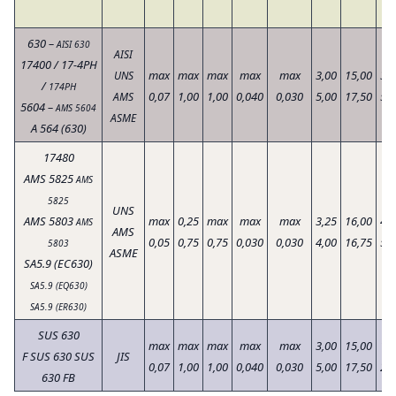
630 –
AISI 630
AISI
17400 / 17-4PH
max
max
max
max
max
3,00
15,00
3,0
UNS
/
174PH
0,07
1,00
1,00
0,040
0,030
5,00
17,50
5,0
AMS
5604 –
AMS 5604
ASME
A 564 (630)
17480
AMS 5825
AMS
5825
UNS
AMS 5803
max
0,25
max
max
max
3,25
16,00
4,5
AMS
AMS
0,05
0,75
0,75
0,030
0,030
4,00
16,75
5,0
5803
ASME
SA5.9 (EC630)
SA5.9 (EQ630)
SA5.9 (ER630)
SUS 630
max
max
max
max
max
3,00
15,00
1,5
F SUS 630
SUS
JIS
0,07
1,00
1,00
0,040
0,030
5,00
17,50
2,5
630 FB