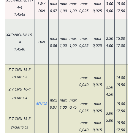
X5CrNiCuNb17-
LW /
max
max
max
max
max
3,00
15,00
3,0
4-4
DIN
0,07
1,00
1,00
0,025
0,025
5,00
17,50
5,0
1.4548
X4CrNiCuNb16-
max
max
max
max
max
2,50
15,00
3,5
4
DIN
0,06
1,00
1,00
0,025
0,025
4,00
17,00
5,0
1.4540
Z 7 CNU 15-5
Z7CNU15-5
max
max
14,00
3,5
0,040
0,015
15,50
5,5
2,50
Z 7 CNU 16-4
4,50
Z7CNU16-4
max
max
max
AFNOR
max
max
15,00
3,0
0,07
1,00
0,75
0,035
0,025
17,50
5,0
3,00
Z 7 CNU 15-5
5,00
max
max
15,50
4,0
Z7CNU15-05
0,040
0,015
17,50
5,0