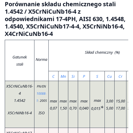
Porównanie składu chemicznego stali
1.4542 / X5CrNiCuNb16-4 z
odpowiednikami 17-4PH, AISI 630, 1.4548,
1.4540, X5CrNiCuNb17-4-4, X5CrNiNb16-4,
X4CrNiCuNb16-4
Skład chemiczny (%)
Gatunek
Norma
stali
C
Mn
Si
P
S
Cu
Cr
Ni
X5CrNiCuNb16-
PN/EN
4
10088-
1.4542
max
max
max
max
max
3,00
15,00
3,0
1
: 2005
*
0,07
1,50
0,70
0,040
5,00
17,00
5,0
0,015
X5CrNiNb16-4
ISO