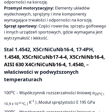
odporności na korozję.
Przemysł motoryzacyjny:
Elementy układów
wydechowych, sprężyny i inne komponenty
wymagające trwałości i odporności na korozję.
Sprzęt sportowy:
Części rowerów, sprzętu golfowego
i innych urządzeń sportowych, gdzie wymagana jest
wytrzymałość i lekkość.
Stal 1.4542, X5CrNiCuNb16-4, 17-4PH,
1.4548, X5CrNiCuNb17-4-4, X5CrNiNb16-4,
AISI 630 X4CrNiCuNb16-4, 1.4540,
–
właściwości w podwyższonych
temperaturach
o
100
C – Współczynnik rozszerzalności liniowej
α
o
20
C
i
-1
K
) ,Moduł sprężystości E 195 GPa
-6
o
10,9 x 10
C,
(
o
200
C – Współczynnik rozszerzalności liniowej
α