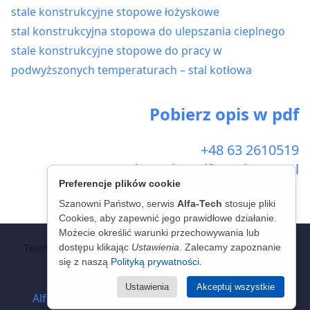
stale konstrukcyjne stopowe łożyskowe
stal konstrukcyjna stopowa do ulepszania cieplnego
stale konstrukcyjne stopowe do pracy w
podwyższonych temperaturach – stal kotłowa
Pobierz opis w pdf
+48 63 2610519
kontakt@alfa-tech.com.pl
Preferencje plików cookie
Szanowni Państwo, serwis
Alfa-Tech
stosuje pliki
Cookies, aby zapewnić jego prawidłowe działanie.
© 2026 - Alfa-Tech - Stal Jakościowa
Możecie określić warunki przechowywania lub
Telefon:
+48 63 261 05 19
Telefon:
+48 63 226 20 99
dostępu klikając
Ustawienia
. Zalecamy zapoznanie
się z naszą
Polityką prywatności
.
Email:
kontakt@alfa-tech.com.pl
Email:
info@atsteels.com
Ustawienia
Akceptuj wszystkie
Alfa-Tech
-
Polityka prywatności
-
Facebook
-
X
-