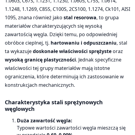
1.0603, C67S, 1.1231, 1.1230, 1.0605, C75S, 1.0614,
1.1248, 1.1269, C85S, C100S, 2CS100, 1.1274, Ck101, AISI
1095, znana również jako
stal resorowa
, to grupa
materiałów charakteryzujących się wysoką
zawartością węgla. Dzięki temu, po odpowiedniej
obróbce cieplnej, tj.
hartowaniu i odpuszczaniu
, stal
ta wykazuje
doskonałe właściwości sprężyste
oraz
wysoką granicę plastyczności
. Jednak specyficzne
właściwości tej grupy materiałów mają istotne
ograniczenia, które determinują ich zastosowanie w
konstrukcjach mechanicznych.
Charakterystyka stali sprężynowych
węglowych
Duża zawartość węgla:
Typowe wartości zawartości węgla mieszczą się