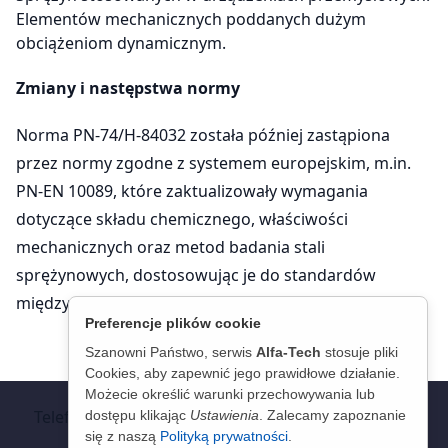
Elementów mechanicznych poddanych dużym
obciążeniom dynamicznym.
Zmiany i następstwa normy
Norma PN-74/H-84032 została później zastąpiona
przez normy zgodne z systemem europejskim, m.in.
PN-EN 10089, które zaktualizowały wymagania
dotyczące składu chemicznego, właściwości
mechanicznych oraz metod badania stali
sprężynowych, dostosowując je do standardów
międzynarodowych.
Preferencje plików cookie
Szanowni Państwo, serwis
Alfa-Tech
stosuje pliki
Cookies, aby zapewnić jego prawidłowe działanie.
© 2026 - Alfa-Tech - Stal Jakościowa
Możecie określić warunki przechowywania lub
Telefon:
+48 63 261 05 19
Telefon:
+48 63 226 20 99
dostępu klikając
Ustawienia
. Zalecamy zapoznanie
się z naszą
Polityką prywatności
.
Email:
kontakt@alfa-tech.com.pl
Email: