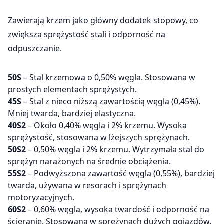
Zawierają krzem jako główny dodatek stopowy, co
zwiększa sprężystość stali i odporność na
odpuszczanie.
50S
– Stal krzemowa o 0,50% węgla. Stosowana w
prostych elementach sprężystych.
45S
– Stal z nieco niższą zawartością węgla (0,45%).
Mniej twarda, bardziej elastyczna.
40S2
– Około 0,40% węgla i 2% krzemu. Wysoka
sprężystość, stosowana w lżejszych sprężynach.
50S2
– 0,50% węgla i 2% krzemu. Wytrzymała stal do
sprężyn narażonych na średnie obciążenia.
55S2
– Podwyższona zawartość węgla (0,55%), bardziej
twarda, używana w resorach i sprężynach
motoryzacyjnych.
60S2
– 0,60% węgla, wysoka twardość i odporność na
ścieranie. Stosowana w sprężynach dużych pojazdów.