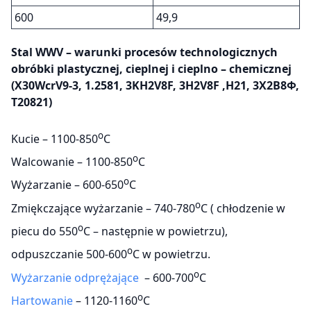
600
49,9
Stal WWV – warunki procesów technologicznych
obróbki plastycznej, cieplnej i cieplno – chemicznej
(X30WcrV9-3, 1.2581, 3KH2V8F, 3H2V8F ,H21, 3Х2В8Ф,
T20821)
o
Kucie – 1100-850
C
o
Walcowanie – 1100-850
C
o
Wyżarzanie – 600-650
C
o
Zmiękczające wyżarzanie – 740-780
C ( chłodzenie w
o
piecu do 550
C – następnie w powietrzu),
o
odpuszczanie 500-600
C w powietrzu.
o
Wyżarzanie odprężające
– 600-700
C
o
Hartowanie
– 1120-1160
C