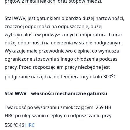
prętów z metali lekkich, oraz stopów miedzi.
Stal WWV, jest gatunkiem o bardzo dużej hartowności,
znacznej odporności na odpuszczanie, dużej
wytrzymałości w podwyższonych temperaturach oraz
dużej odporności na uderzenia w stanie podgrzanym.
Wykazuje małe przewodnictwo cieplne, co wymusza
ograniczone stosownie silnego chłodzenia podczas
pracy. Przed rozpoczęciem pracy niezbędne jest
o
podgrzanie narzędzia do temperatury około 300
C.
Stal WWV – własności mechaniczne
gatunku
Twardość po wyżarzaniu zmiękczającym 269 HB
HRC po ulepszaniu cieplnym i odpuszczaniu przy
o
550
C 46
HRC