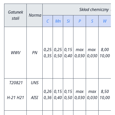
Skład chemiczny (%
Gatunek
Norma
stali
C
Mn
Si
P
S
W
0,25
0,25
0,15
max
max
8,00
2
WWV
PN
0,35
0,50
0,40
0,030
0,030
10,00
3
T20821
UNS
0,26
0,15
0,15
max
max
8,50
3
H-21
H21
AISI
0,36
0,40
0,50
0,030
0,030
10,00
3