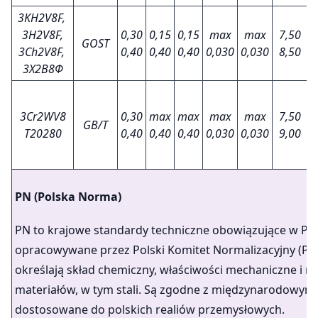
3KH2V8F,
3H2V8F,
0,30
0,15
0,15
max
max
7,50
2
GOST
3Ch2V8F,
0,40
0,40
0,40
0,030
0,030
8,50
2
3Х2В8Ф
3Cr2WV8
0,30
max
max
max
max
7,50
2
GB/T
T20280
0,40
0,40
0,40
0,030
0,030
9,00
2
PN (Polska Norma)
PN to krajowe standardy techniczne obowiązujące w Pol
opracowywane przez Polski Komitet Normalizacyjny (PK
określają skład chemiczny, właściwości mechaniczne i 
materiałów, w tym stali. Są zgodne z międzynarodowymi
dostosowane do polskich realiów przemysłowych.