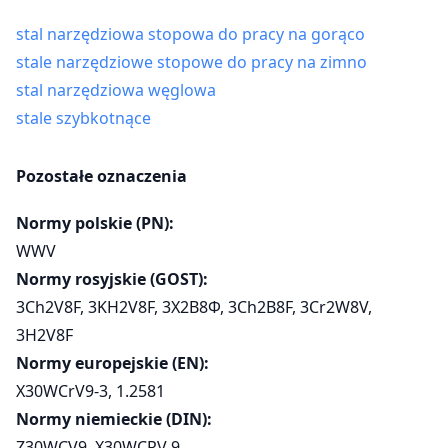
stal narzędziowa stopowa do pracy na gorąco
stale narzędziowe stopowe do pracy na zimno
stal narzędziowa węglowa
stale szybkotnące
Pozostałe oznaczenia
Normy polskie (PN):
WWV
Normy rosyjskie (GOST):
3Ch2V8F, 3KH2V8F, 3Х2В8Ф, 3Ch2B8F, 3Cr2W8V,
3H2V8F
Normy europejskie (EN):
X30WCrV9-3, 1.2581
Normy niemieckie (DIN):
Z30WCV9, X30WCRV 9