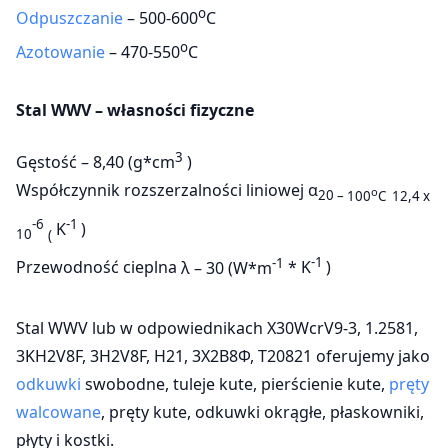
o
Odpuszczanie
– 500-600
C
o
Azotowanie
– 470-550
C
Stal WWV – własności fizyczne
3
Gęstość – 8,40 (g*cm
)
Współczynnik rozszerzalności liniowej α
o
20
– 100
C 12,4 x
-6
-1
K
)
10
(
-1
-1
Przewodność cieplna
λ – 30 (W*m
* K
)
Stal WWV lub w odpowiednikach X30WcrV9-3, 1.2581,
3KH2V8F, 3H2V8F, H21, 3Х2В8Ф, T20821 oferujemy jako
odkuwki
swobodne, tuleje kute, pierścienie kute,
pręty
walcowane
, pręty kute, odkuwki okrągłe, płaskowniki,
płyty i kostki.