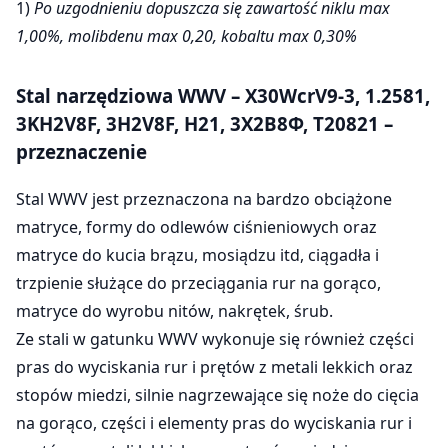
1)
Po uzgodnieniu dopuszcza się zawartość niklu max
1,00%, molibdenu max 0,20, kobaltu max 0,30%
Stal narzędziowa WWV – X30WcrV9-3, 1.2581,
3KH2V8F, 3H2V8F, H21, 3Х2В8Ф, T20821 –
przeznaczenie
Stal WWV jest przeznaczona na bardzo obciążone
matryce, formy do odlewów ciśnieniowych oraz
matryce do kucia brązu, mosiądzu itd, ciągadła i
trzpienie służące do przeciągania rur na gorąco,
matryce do wyrobu nitów, nakrętek, śrub.
Ze stali w gatunku WWV wykonuje się również części
pras do wyciskania rur i prętów z metali lekkich oraz
stopów miedzi, silnie nagrzewające się noże do cięcia
na gorąco, części i elementy pras do wyciskania rur i