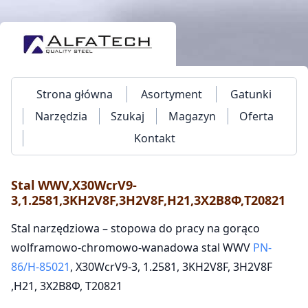
Strona główna
Asortyment
Gatunki
Narzędzia
Szukaj
Magazyn
Oferta
Kontakt
Stal WWV,X30WcrV9-
3,1.2581,3KH2V8F,3H2V8F,H21,3Х2В8Ф,T20821
Stal narzędziowa – stopowa do pracy na gorąco
wolframowo-chromowo-wanadowa stal WWV
PN-
86/H-85021
, X30WcrV9-3, 1.2581, 3KH2V8F, 3H2V8F
,H21, 3Х2В8Ф, T20821