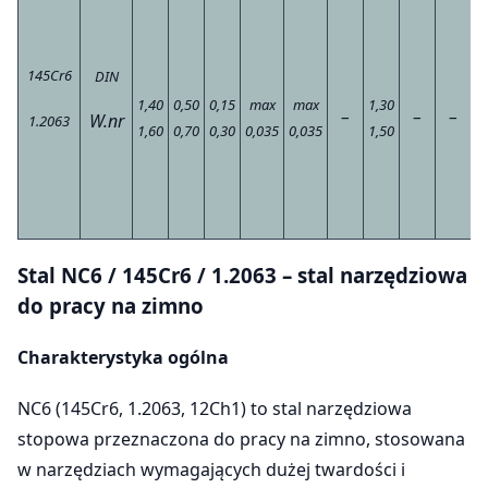
ja
145Cr6
DIN
NC
1,40
0,50
0,15
max
max
1,30
–
–
–
W.nr
1.2063
1,60
0,70
0,30
0,035
0,035
1,50
N
od
Stal NC6 / 145Cr6 / 1.2063 – stal narzędziowa
do pracy na zimno
Charakterystyka ogólna
NC6 (145Cr6, 1.2063, 12Ch1) to stal narzędziowa
stopowa przeznaczona do pracy na zimno, stosowana
w narzędziach wymagających dużej twardości i