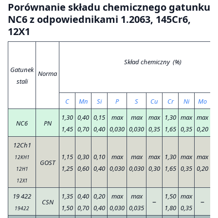
Porównanie składu chemicznego gatunku
NC6 z odpowiednikami 1.2063, 145Cr6,
12X1
Skład chemiczny (%)
Gatunek
Norma
stali
C
Mn
Si
P
S
Cu
Cr
Ni
Mo
1,30
0,40
0,15
max
max
max
1,30
max
max
V
NC6
PN
1,45
0,70
0,40
0,030
0,030
0,35
1,65
0,35
0,20
12Ch1
1,15
0,30
0,10
max
max
max
1,30
max
max
12KH1
W
GOST
1,25
0,60
0,40
0,030
0,030
0,30
1,65
0,35
0,20
12H1
V
12X1
19 422
1,35
0,40
0,20
max
max
1,50
max
–
–
CSN
V
1,50
0,70
0,40
0,030
0,035
1,80
0,35
19422