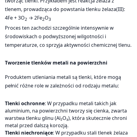
tworząc tlenki. Przykładem jest reakcja żelaza z
tlenem, prowadząca do powstania tlenku żelaza(III):
4Fe + 3O
→ 2Fe
O
2
2
3
​Proces ten zachodzi szczególnie intensywnie w
środowiskach o podwyższonej wilgotności i
temperaturze, co sprzyja aktywności chemicznej tlenu.
Tworzenie tlenków metali na powierzchni
Produktem utleniania metali są tlenki, które mogą
pełnić różne role w zależności od rodzaju metalu:
Tlenki ochronne
: W przypadku metali takich jak
aluminium, na powierzchni tworzy się cienka, zwarta
warstwa tlenku glinu (Al₂O₃), która skutecznie chroni
metal przed dalszą korozją.
Tlenki niechroniące
: W przypadku stali tlenek żelaza