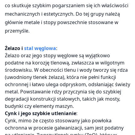
co skutkuje szybkim pogarszaniem się ich właściwości
mechanicznych i estetycznych. Do tej grupy należą
głównie metale i stopy powszechnie stosowane w
przemyśle.
Żelazo i
stal węglowa
:
Żelazo oraz jego stopy węglowe są wyjątkowo
podatne na korozję tlenową, zwłaszcza w wilgotnym
środowisku. W obecności tlenu i wody tworzy się rdza
(uwodniony tlenek żelaza), która nie pełni funkcji
ochronnej i łatwo ulega odpryskom, odsłaniając świeży
metal. Powstawanie rdzy przyczynia się do szybkiej
degradacji konstrukcji stalowych, takich jak mosty,
budynki czy elementy maszyn.
Cynk i jego szybkie utlenianie
:
Cynk, mimo że często stosowany jako powłoka
ochronna w procesie galwanizacji, sam jest podatny
na utlenianie. Tworzy tlenek cynku (ZnO), który w