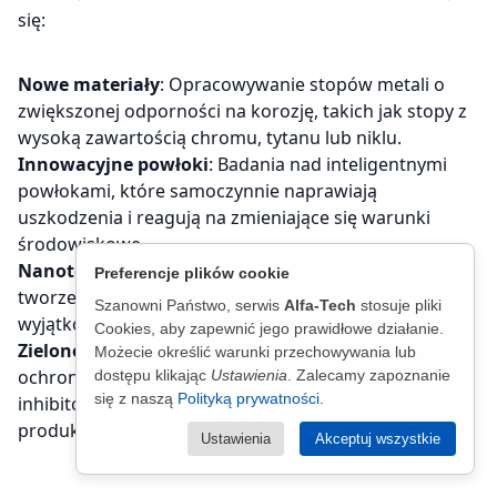
się:
Nowe materiały
: Opracowywanie stopów metali o
zwiększonej odporności na korozję, takich jak stopy z
wysoką zawartością chromu, tytanu lub niklu.
Innowacyjne powłoki
: Badania nad inteligentnymi
powłokami, które samoczynnie naprawiają
uszkodzenia i reagują na zmieniające się warunki
środowiskowe.
Nanotechnologia
: Zastosowanie nanocząsteczek do
Preferencje plików cookie
tworzenia ultracienkich warstw ochronnych o
Szanowni Państwo, serwis
Alfa-Tech
stosuje pliki
wyjątkowej szczelności i trwałości.
Cookies, aby zapewnić jego prawidłowe działanie.
Zielone technologie
: Rozwój ekologicznych metod
Możecie określić warunki przechowywania lub
ochrony przed korozją, takich jak biodegradowalne
dostępu klikając
Ustawienia
. Zalecamy zapoznanie
się z naszą
Polityką prywatności
.
inhibitory korozji oraz powłoki ochronne
produkowane z surowców naturalnych.
Ustawienia
Akceptuj wszystkie