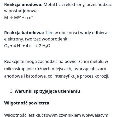
Reakcja anodowa:
Metal traci elektrony, przechodząc
w postać jonową:
M → Mⁿ⁺ + n e⁻
Reakcja katodowa:
Tlen
w obecności wody odbiera
elektrony, tworząc wodorotlenki:
O₂ + 4 H⁺ + 4 e⁻ → 2 H₂O
Reakcje te mogą zachodzić na powierzchni metalu w
mikroskopijnie różnych miejscach, tworząc obszary
anodowe i katodowe, co intensyfikuje proces korozji.
Warunki sprzyjające utlenianiu
Wilgotność powietrza
Wilgotność jest kluczowym czynnikiem wpływającym