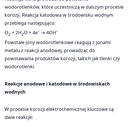
wodorotlenków, które uczestniczą w dalszym procesie
korozji. Reakcja katodowa w środowisku wodnym
przebiega następująco:
–
–
O
+ 2H
O + 4e
→ 4OH
2
2
Powstałe jony wodorotlenkowe reagują z jonami
metalu z reakcji anodowej, prowadząc do
powstawania produktów korozji, takich jak tlenki czy
wodorotlenki.
Reakcje anodowe i katodowe w środowiskach
wodnych
W procesie korozji elektrochemicznej kluczowe są
dwie reakcje: