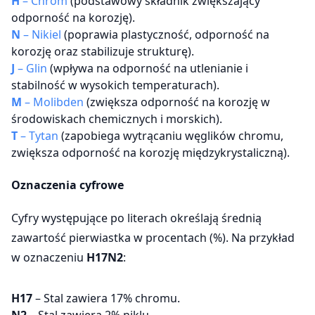
H
– Chrom
(podstawowy składnik zwiększający
odporność na korozję).
N
– Nikiel
(poprawia plastyczność, odporność na
korozję oraz stabilizuje strukturę).
J
– Glin
(wpływa na odporność na utlenianie i
stabilność w wysokich temperaturach).
M
– Molibden
(zwiększa odporność na korozję w
środowiskach chemicznych i morskich).
T
– Tytan
(zapobiega wytrącaniu węglików chromu,
zwiększa odporność na korozję międzykrystaliczną).
Oznaczenia cyfrowe
Cyfry występujące po literach określają średnią
zawartość pierwiastka w procentach (%). Na przykład
w oznaczeniu
H17N2
:
H17
– Stal zawiera 17% chromu.
N2
– Stal zawiera 2% niklu.