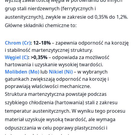
wyższą zawartością węgla w porównaniu do innych
grup stali nierdzewnych (ferrytycznych i
austenitycznych), zwykle w zakresie od 0,35% do 1,2%.
Główne składniki chemiczne to:
Chrom (Cr)
: 12–18%
– zapewnia odporność na korozję
i stabilność martenzytycznej struktury.
Węgiel (C)
: >0,35%
– odpowiada za możliwość
hartowania i uzyskanie wysokiej twardości.
Molibden (Mo)
lub
Nikiel (Ni)
– w wybranych
gatunkach zwiększają odporność na korozję i
poprawiają właściwości mechaniczne.
Struktura martenzytyczna powstaje podczas
szybkiego chłodzenia (hartowania) stali z zakresu
temperatur austenitycznych. W wyniku tego procesu
materiał uzyskuje wysoką twardość, ale wymaga
odpuszczania w celu poprawy plastyczności i