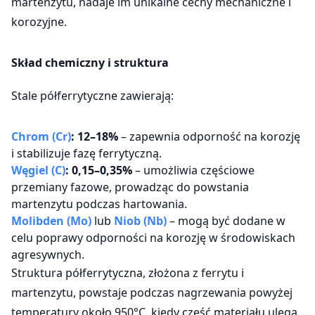
martenzytu, nadaje im unikalne cechy mechaniczne i
korozyjne.
Skład chemiczny i struktura
Stale półferrytyczne zawierają:
Chrom (Cr)
: 12–18%
– zapewnia odporność na korozję
i stabilizuje fazę ferrytyczną.
Węgiel (C)
: 0,15–0,35%
– umożliwia częściowe
przemiany fazowe, prowadząc do powstania
martenzytu podczas hartowania.
Molibden (Mo)
lub
Niob (Nb)
– mogą być dodane w
celu poprawy odporności na korozję w środowiskach
agresywnych.
Struktura półferrytyczna, złożona z ferrytu i
martenzytu, powstaje podczas nagrzewania powyżej
temperatury około 950°C, kiedy część materiału ulega